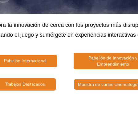
lora la innovación de cerca con los proyectos más disr
ando el juego y sumérgete en experiencias interactivas
Pabellón de Innovación y
Pabellón Internacional
Emprendimiento
Trabajos Destacados
Muestra de cortos cinematográ
​......