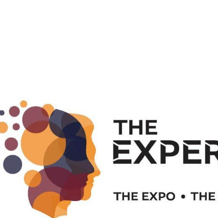
​.....