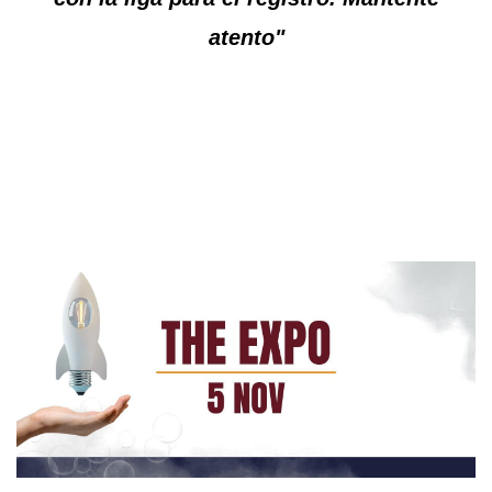
atento"
​.......